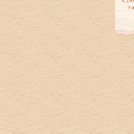
€
3 stu