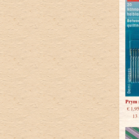
Prym 
€
13 st