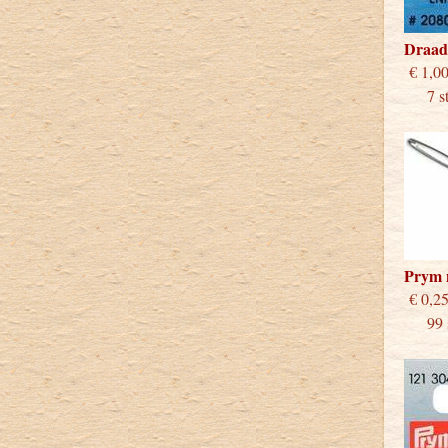
Draad
€
7 stu
Prym 
€
99 st