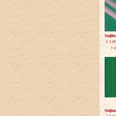
Snijli
€
3 stu
Snijm