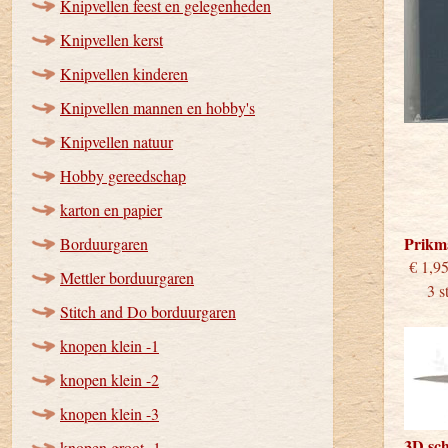
Knipvellen feest en gelegenheden
Knipvellen kerst
Knipvellen kinderen
Knipvellen mannen en hobby's
Knipvellen natuur
Hobby gereedschap
karton en papier
Prikm
Borduurgaren
€
Mettler borduurgaren
3 stu
Stitch and Do borduurgaren
knopen klein -1
knopen klein -2
knopen klein -3
3D sc
knopen groot -1