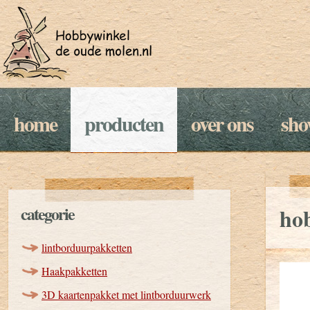
home
producten
over ons
sh
categorie
ho
lintborduurpakketten
Haakpakketten
3D kaartenpakket met lintborduurwerk