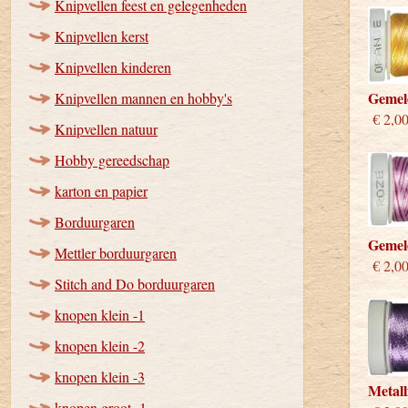
Knipvellen feest en gelegenheden
Knipvellen kerst
Knipvellen kinderen
Gemel
Knipvellen mannen en hobby's
€ 2,0
Knipvellen natuur
Hobby gereedschap
karton en papier
Borduurgaren
Gemel
Mettler borduurgaren
€ 2,0
Stitch and Do borduurgaren
knopen klein -1
knopen klein -2
knopen klein -3
Metall
knopen groot -1