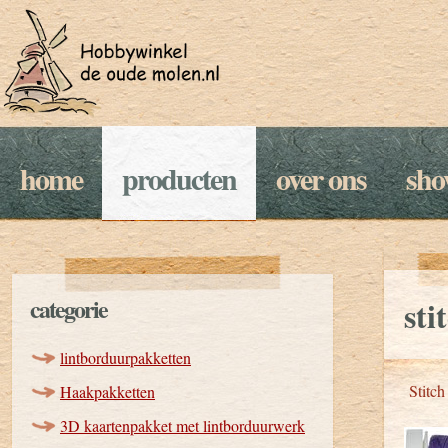
home
producten
over ons
sh
categorie
sti
lintborduurpakketten
Stitch
Haakpakketten
3D kaartenpakket met lintborduurwerk