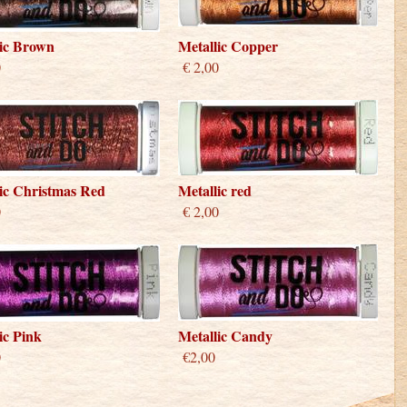
lic Brown
Metallic Copper
0
€ 2,00
ic Christmas Red
Metallic red
0
€ 2,00
ic Pink
Metallic Candy
0
€2,00