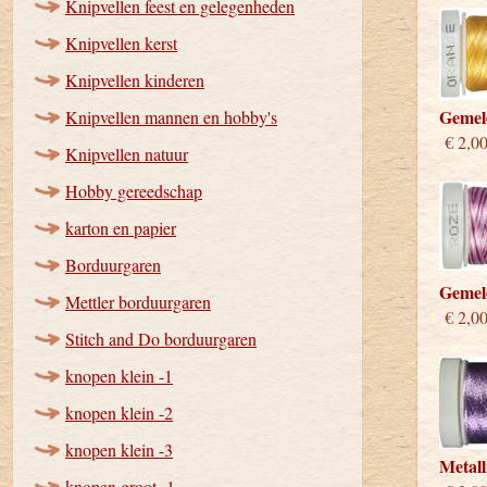
Knipvellen feest en gelegenheden
Knipvellen kerst
Knipvellen kinderen
Gemel
Knipvellen mannen en hobby's
€ 2,0
Knipvellen natuur
Hobby gereedschap
karton en papier
Borduurgaren
Gemel
Mettler borduurgaren
€ 2,0
Stitch and Do borduurgaren
knopen klein -1
knopen klein -2
knopen klein -3
Metall
knopen groot -1