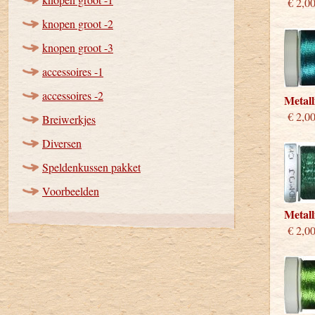
€ 2,0
knopen groot -2
knopen groot -3
accessoires -1
accessoires -2
Metall
€ 2,0
Breiwerkjes
Diversen
Speldenkussen pakket
Voorbeelden
Metall
€ 2,0