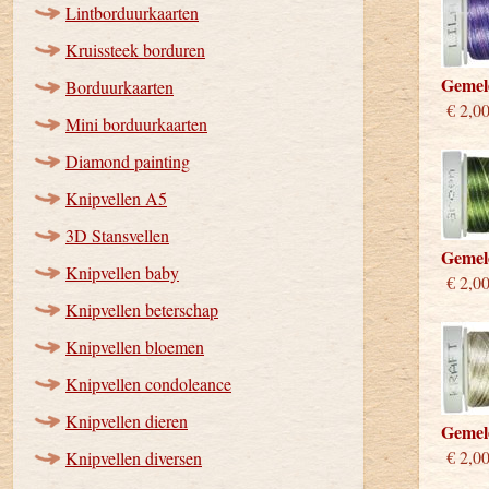
Lintborduurkaarten
Kruissteek borduren
Gemel
Borduurkaarten
€ 2,0
Mini borduurkaarten
Diamond painting
Knipvellen A5
3D Stansvellen
Gemel
Knipvellen baby
€ 2,0
Knipvellen beterschap
Knipvellen bloemen
Knipvellen condoleance
Knipvellen dieren
Gemel
€ 2,0
Knipvellen diversen