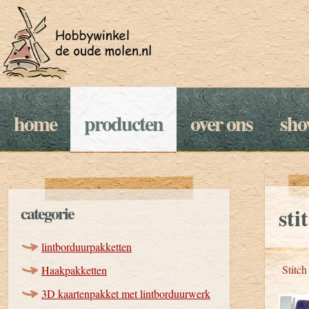
home
producten
over ons
sh
categorie
sti
lintborduurpakketten
Stitch
Haakpakketten
3D kaartenpakket met lintborduurwerk