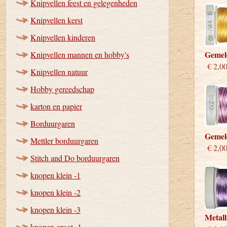
Knipvellen feest en gelegenheden
Knipvellen kerst
Knipvellen kinderen
Gemel
Knipvellen mannen en hobby's
€ 2,0
Knipvellen natuur
Hobby gereedschap
karton en papier
Borduurgaren
Gemel
Mettler borduurgaren
€ 2,0
Stitch and Do borduurgaren
knopen klein -1
knopen klein -2
knopen klein -3
Metall
knopen groot -1