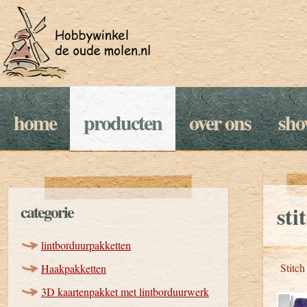
home
producten
over ons
sh
categorie
sti
lintborduurpakketten
Stitch
Haakpakketten
3D kaartenpakket met lintborduurwerk