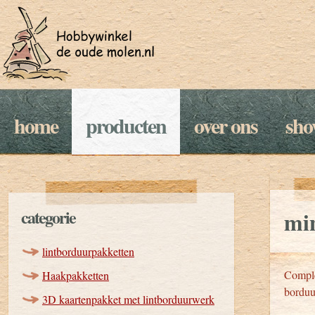
home
producten
over ons
sh
categorie
mi
lintborduurpakketten
Comple
Haakpakketten
borduu
3D kaartenpakket met lintborduurwerk