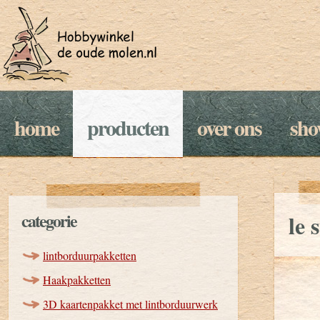
home
producten
over ons
sh
categorie
le 
lintborduurpakketten
Haakpakketten
3D kaartenpakket met lintborduurwerk