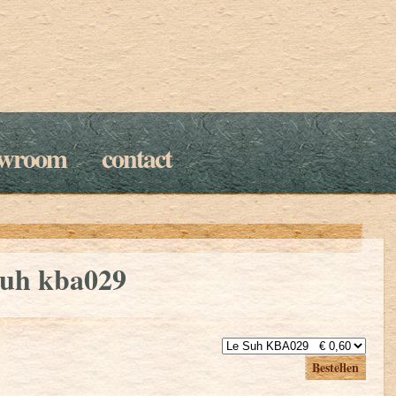
owroom
contact
suh kba029