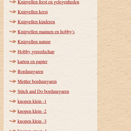
Knipvellen feest en gelegenheden
Knipvellen kerst
Knipvellen kinderen
Knipvellen mannen en hobby's
Knipvellen natuur
Hobby gereedschap
karton en papier
Borduurgaren
Mettler borduurgaren
Stitch and Do borduurgaren
knopen klein -1
knopen klein -2
knopen klein -3
knopen groot -1