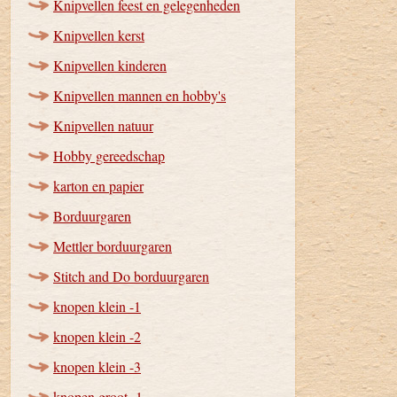
Knipvellen feest en gelegenheden
Knipvellen kerst
Knipvellen kinderen
Knipvellen mannen en hobby's
Knipvellen natuur
Hobby gereedschap
karton en papier
Borduurgaren
Mettler borduurgaren
Stitch and Do borduurgaren
knopen klein -1
knopen klein -2
knopen klein -3
knopen groot -1