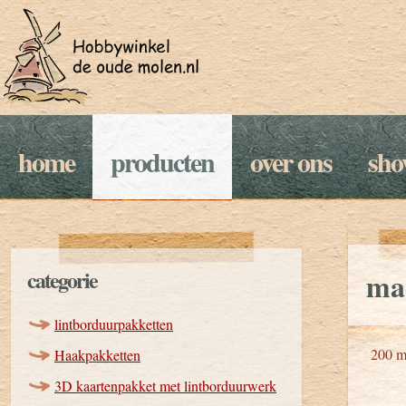
home
producten
over ons
sh
categorie
mad
lintborduurpakketten
200 m
Haakpakketten
3D kaartenpakket met lintborduurwerk