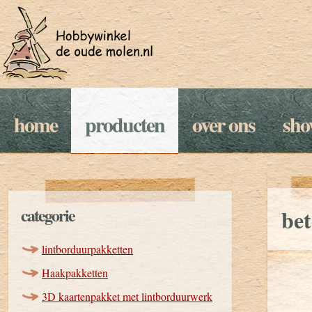
home
producten
over ons
sh
categorie
be
lintborduurpakketten
Haakpakketten
3D kaartenpakket met lintborduurwerk