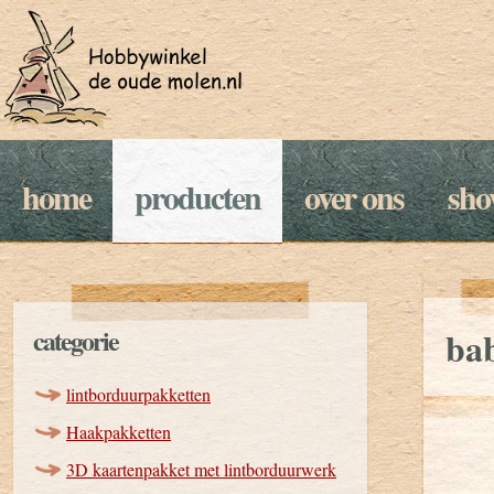
home
producten
over ons
sh
categorie
ba
lintborduurpakketten
Haakpakketten
3D kaartenpakket met lintborduurwerk