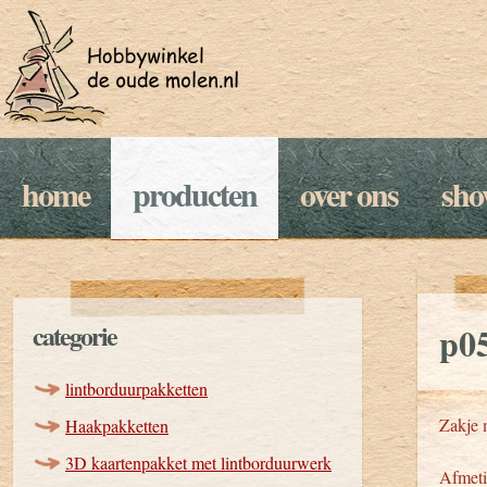
home
producten
over ons
sh
categorie
p05
lintborduurpakketten
Zakje 
Haakpakketten
3D kaartenpakket met lintborduurwerk
Afmeti