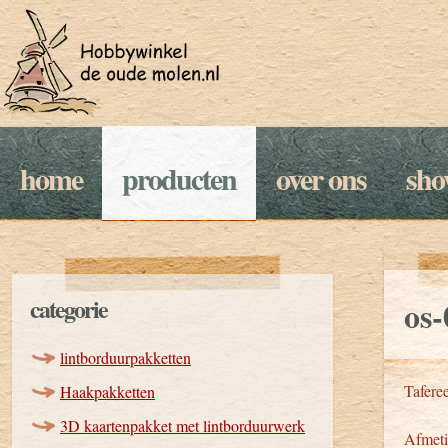
home
producten
over ons
sh
categorie
os-
lintborduurpakketten
Taferee
Haakpakketten
3D kaartenpakket met lintborduurwerk
Afmeti