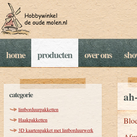
home
producten
over ons
sh
categorie
ah-
lintborduurpakketten
Blo
Haakpakketten
3D kaartenpakket met lintborduurwerk
Afm