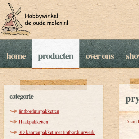
home
producten
over ons
sh
categorie
pr
lintborduurpakketten
5 cm l
Haakpakketten
3D kaartenpakket met lintborduurwerk